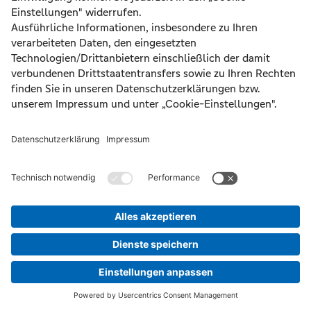
Wie kann ich den Wert meiner
Immobilie steigern?
©
2026 Volksbank Raiffeisenbank Regensburg-
Schwandorf eG
Impressum
Datenschutz
Nutzungsbedingungen
Pflichtinformationen
AGB / Sonderbedingungen
Barrierefreiheit
Widerrufsformular
Bildquellen
Cookie-Einstellungen