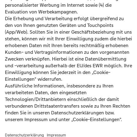
Wir waren sehr zufrieden, der Sachverständige
hat sich viel Zeit für uns genommen und alle
Fragen beantwortet.
Bewertung
Mehrfamilienhaus
Von Michael B.
Bei Hauskauf unverzichtbar. Termin zeitnah
eingerichtet, kompetente Beratung,
sympatischer Baugutachter. Kaufberatung
empfehlenswert!!
Alle Rezensionen sind auf
ausgezeichnet.org
zu finden.